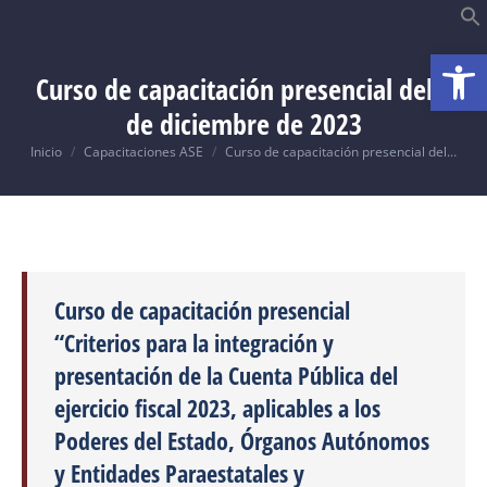
Ab
B
Curso de capacitación presencial del 4
de diciembre de 2023
Usted está aquí:
Inicio
Capacitaciones ASE
Curso de capacitación presencial del…
Curso de capacitación presencial
“Criterios para la integración y
presentación de la Cuenta Pública del
ejercicio fiscal 2023, aplicables a los
Poderes del Estado, Órganos Autónomos
y Entidades Paraestatales y