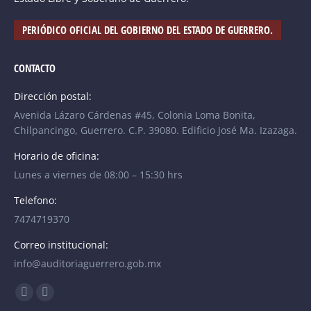
PERIÓDICO OFICIAL DEL GOBIERNO DEL ESTADO DE GUERRERO.
CONTACTO
Dirección postal:
Avenida Lázaro Cárdenas #45, Colonia Loma Bonita,
Chilpancingo, Guerrero. C.P. 39080. Edificio José Ma. Izazaga.
Horario de oficina:
Lunes a viernes de 08:00 – 15:30 hrs
Telefono:
7474719370
Correo institucional:
info@auditoriaguerrero.gob.mx
Find us on:
Facebook
YouTube