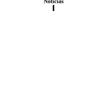
Noticias
La ASE Guerrero entrega al H.
Congreso del Estado el primer