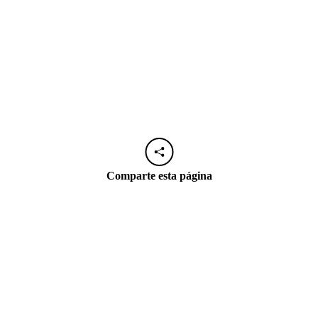
Firma de convenio con el Poder
Judicial del Estado de Guerrero
Nota completa
Comparte esta página