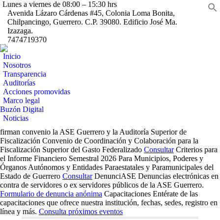
Lunes a viernes de 08:00 – 15:30 hrs
Fa
Avenida Lázaro Cárdenas #45, Colonia Loma Bonita,
Chilpancingo, Guerrero. C.P. 39080. Edificio José Ma.
pa
Yo
B
Izazaga.
op
pa
7474719370
Ma
in
op
pa
ne
Inicio
in
op
Nosotros
wi
ne
Transparencia
in
wi
Auditorías
ne
Acciones promovidas
wi
Marco legal
Buzón Digital
Noticias
firman convenio la ASE Guerrero y la Auditoría Superior de
Fiscalización
Convenio de Coordinación y Colaboración para la
Fiscalización Superior del Gasto Federalizado
Consultar
Criterios para
el Informe Financiero Semestral 2026
Para Municipios, Poderes y
Órganos Autónomos y Entidades Paraestatales y Paramunicipales del
Estado de Guerrero
Consultar
DenunciASE
Denuncias electrónicas en
contra de servidores o ex servidores públicos de la ASE Guerrero.
Formulario de denuncia anónima
Capacitaciones
Entérate de las
capacitaciones que ofrece nuestra institución, fechas, sedes, registro en
línea y más.
Consulta próximos eventos