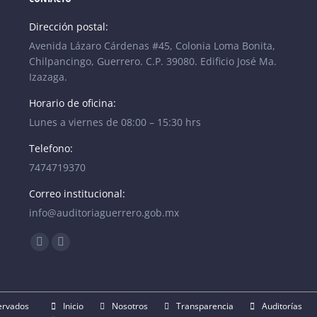
Dirección postal:
Avenida Lázaro Cárdenas #45, Colonia Loma Bonita,
Chilpancingo, Guerrero. C.P. 39080. Edificio José Ma.
Izazaga.
Horario de oficina:
Lunes a viernes de 08:00 – 15:30 hrs
Telefono:
7474719370
Correo institucional:
info@auditoriaguerrero.gob.mx
Find us on:
Facebook
YouTube
page
page
opens
opens
in
in
ervados
Inicio
Nosotros
Transparencia
Auditorías