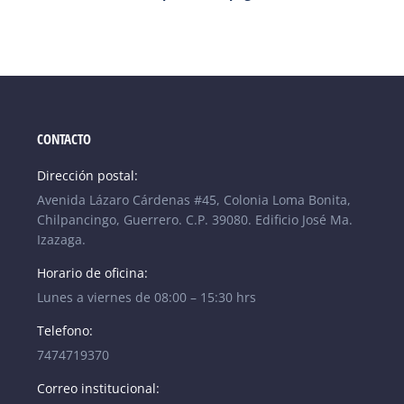
CONTACTO
Dirección postal:
Avenida Lázaro Cárdenas #45, Colonia Loma Bonita,
Chilpancingo, Guerrero. C.P. 39080. Edificio José Ma.
Izazaga.
Horario de oficina:
Lunes a viernes de 08:00 – 15:30 hrs
Telefono:
7474719370
Correo institucional: