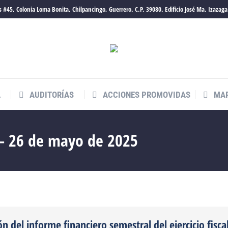
 #45, Colonia Loma Bonita, Chilpancingo, Guerrero. C.P. 39080. Edificio José Ma. Izazaga
A
AUDITORÍAS
ACCIONES PROMOVIDAS
MAR
A
AUDITORÍAS
ACCIONES PROMOVIDAS
MAR
 – 26 de mayo de 2025
ón del informe financiero semestral del ejercicio fisca