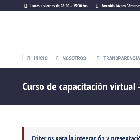
Lunes a viernes de 08:00 – 15:30 hrs
Avenida Lázaro Cárdenas
INICIO
NOSOTROS
TRANSPARENCI
INICIO
NOSOTROS
TRANSPARENCI
Curso de capacitación virtual
Criterios para la integración y presentaci