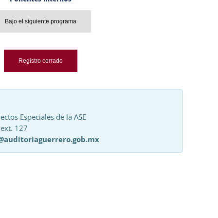
Bajo el siguiente programa
Registro cerrado
ectos Especiales de la ASE
 ext. 127
@auditoriaguerrero.gob.mx