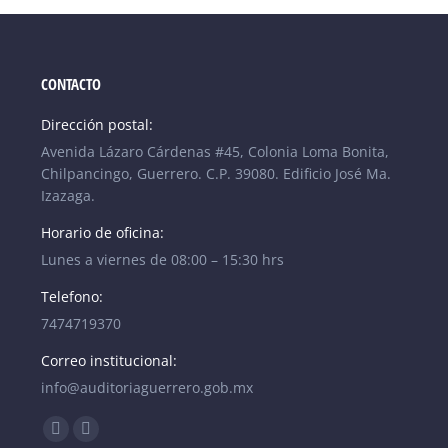
CONTACTO
Dirección postal:
Avenida Lázaro Cárdenas #45, Colonia Loma Bonita,
Chilpancingo, Guerrero. C.P. 39080. Edificio José Ma.
Izazaga.
Horario de oficina:
Lunes a viernes de 08:00 – 15:30 hrs
Telefono:
7474719370
Correo institucional:
info@auditoriaguerrero.gob.mx
Find us on:
Facebook
YouTube