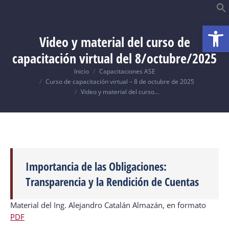
Abrir
B
Video y material del curso de
capacitación virtual del 8/octubre/2025
Usted está aquí:
Inicio
Capacitaciones ASE
Curso de capacitación virtual – 8 de octubre de 2025
Video y material del curso…
Importancia de las Obligaciones:
Transparencia y la Rendición de Cuentas
Material del Ing. Alejandro Catalán Almazán, en formato
PDF