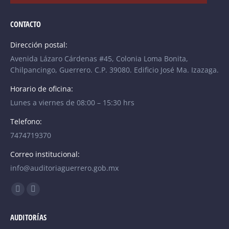
CONTACTO
Dirección postal:
Avenida Lázaro Cárdenas #45, Colonia Loma Bonita,
Chilpancingo, Guerrero. C.P. 39080. Edificio José Ma. Izazaga.
Horario de oficina:
Lunes a viernes de 08:00 – 15:30 hrs
Telefono:
7474719370
Correo institucional:
info@auditoriaguerrero.gob.mx
Find us on:
Facebook
YouTube
page
page
AUDITORÍAS
opens
opens