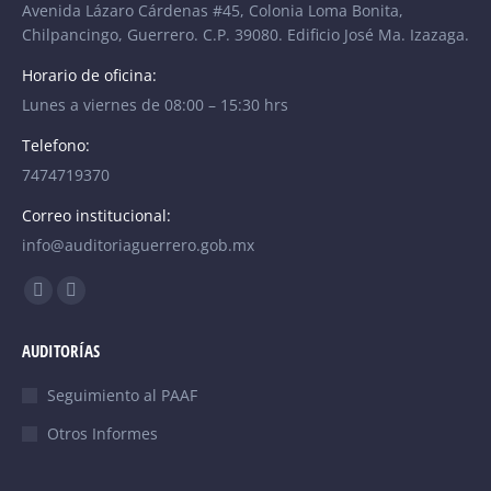
Avenida Lázaro Cárdenas #45, Colonia Loma Bonita,
Chilpancingo, Guerrero. C.P. 39080. Edificio José Ma. Izazaga.
Horario de oficina:
Lunes a viernes de 08:00 – 15:30 hrs
Telefono:
7474719370
Correo institucional:
info@auditoriaguerrero.gob.mx
Find us on:
Facebook
YouTube
page
page
AUDITORÍAS
opens
opens
in
in
Seguimiento al PAAF
new
new
Otros Informes
window
window