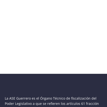
Proin ligula iaculis quis ornare id purus
Business
,
Events
By
Marco Garcia
30 de enero de 2017
Leave a comment
Nam id sem quis mauris porttitor conse quat id
vitae dolor. Phasellus ligula velit molestie rhoncus
ullamcorper mauris ultricies mi at pharetra.
La ASE Guerrero es el Órgano Técnico de fiscalización del
Poder Legislativo a que se refieren los artículos 61 fracción