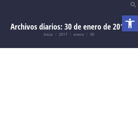
Abrir
B
Archivos diarios:
30 de enero de 2017
Usted está aquí:
Inicio
2017
enero
30