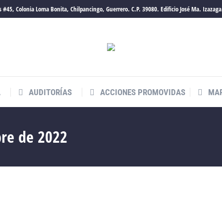
 #45, Colonia Loma Bonita, Chilpancingo, Guerrero. C.P. 39080. Edificio José Ma. Izazaga
A
AUDITORÍAS
ACCIONES PROMOVIDAS
MAR
bre de 2022