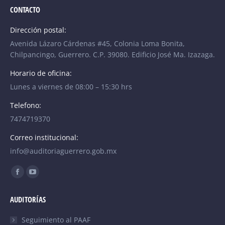
CONTACTO
Dirección postal:
Avenida Lázaro Cárdenas #45, Colonia Loma Bonita,
Chilpancingo, Guerrero. C.P. 39080. Edificio José Ma. Izazaga.
Horario de oficina:
Lunes a viernes de 08:00 – 15:30 hrs
Telefono:
7474719370
Correo institucional:
info@auditoriaguerrero.gob.mx
Find us on:
Facebook
YouTube
page
page
AUDITORÍAS
opens
opens
in
in
Seguimiento al PAAF