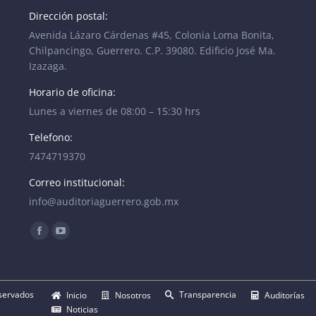
Dirección postal:
Avenida Lázaro Cárdenas #45, Colonia Loma Bonita,
Chilpancingo, Guerrero. C.P. 39080. Edificio José Ma.
Izazaga.
Horario de oficina:
Lunes a viernes de 08:00 – 15:30 hrs
Telefono:
7474719370
Correo institucional:
info@auditoriaguerrero.gob.mx
Find us on:
Facebook
YouTube
page
page
opens
opens
in
in
Transparencia
eservados
Inicio
Nosotros
Auditorías
Noticias
new
new