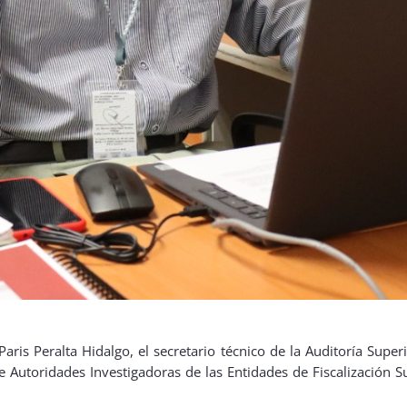
ris Peralta Hidalgo, el secretario técnico de la Auditoría Superio
 de Autoridades Investigadoras de las Entidades de Fiscalización 