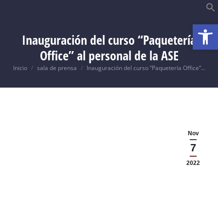
Abrir
B
Inauguración del curso “Paquetería
Office” al personal de la ASE
Usted está aquí:
Inicio
sala de prensa
Inauguración del curso “Paquetería Office”…
Nov
7
2022