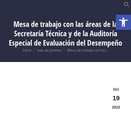
Abrir b
B
Mesa de trabajo con las áreas de la
Secretaría Técnica y de la Auditoría
Especial de Evaluación del Desempeño
Usted está aquí:
Inicio
sala de prensa
Mesa de trabajo con las…
Oct
19
2022