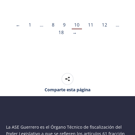
Estratégica y Proyectos Especiales
Leer nota completa
←
1
…
8
9
10
11
12
…
18
→
Comparte esta página
La ASE Guerrero es el Órgano Técnico de fiscalización del
Poder Legislativo a que se refieren los artículos 61 fracción