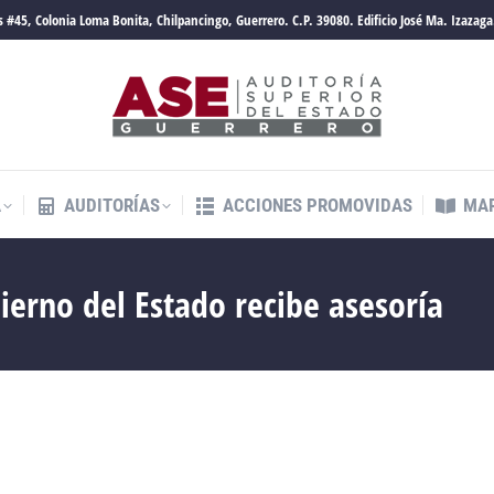
 #45, Colonia Loma Bonita, Chilpancingo, Guerrero. C.P. 39080. Edificio José Ma. Izazaga
A
AUDITORÍAS
ACCIONES PROMOVIDAS
MAR
ierno del Estado recibe asesoría