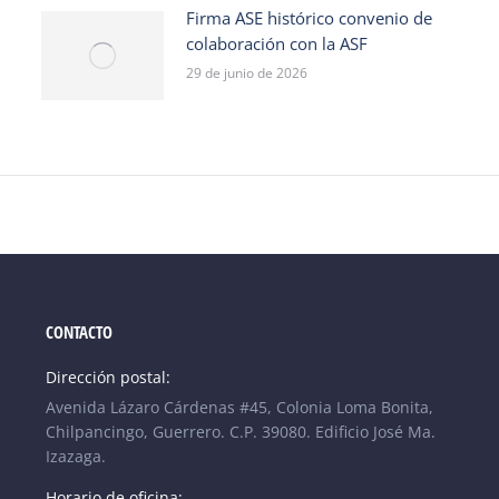
Firma ASE histórico convenio de
colaboración con la ASF
29 de junio de 2026
CONTACTO
Dirección postal:
Avenida Lázaro Cárdenas #45, Colonia Loma Bonita,
Chilpancingo, Guerrero. C.P. 39080. Edificio José Ma.
Izazaga.
Horario de oficina: