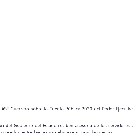
ASE Guerrero sobre la Cuenta Pública 2020 del Poder Ejecutivo, 
ón del Gobierno del Estado reciben asesoría de los servidores p
 procedimientos hacia una debida rendición de cuentas.