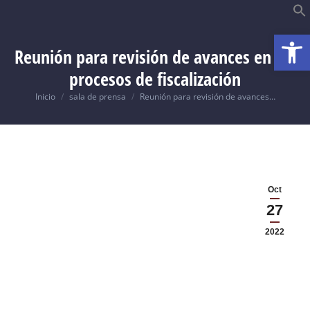
Abrir
B
Reunión para revisión de avances en los
procesos de fiscalización
Usted está aquí:
Inicio
sala de prensa
Reunión para revisión de avances…
Oct
27
2022