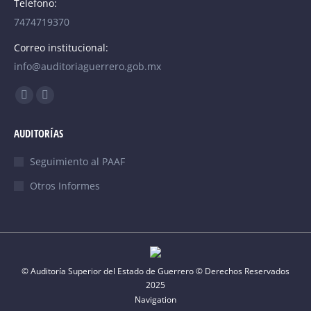
Telefono:
7474719370
Correo institucional:
info@auditoriaguerrero.gob.mx
Find us on:
Facebook
YouTube
page
page
AUDITORÍAS
opens
opens
in
in
Seguimiento al PAAF
new
new
Otros Informes
window
window
© Auditoría Superior del Estado de Guerrero © Derechos Reservados
2025
Navigation