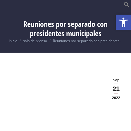
Abrir
B
Reuniones por separado con
presidentes municipales
Usted está aquí:
Inicio
sala de prensa
Reuniones por separado con presidentes…
Sep
21
2022