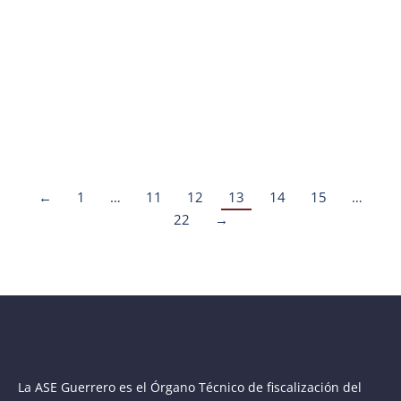
Marcos César Paris Peralta Hidalgo, inauguró este
lunes el curso “Paquetería Office”, dirigido al
personal de este órgano técnico fiscalizador, por
parte del Instituto Tecnológico de Chilpancingo. Lo
anterior derivado del convenio de colaboración que
este órgano de fiscalización estableció con el
Instituto Tecnológico de Chilpancingo,…
←
1
…
11
12
13
14
15
…
22
→
La ASE Guerrero es el Órgano Técnico de fiscalización del