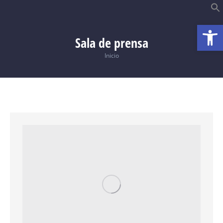
Abrir
B
Sala de prensa
Usted está aquí:
Inicio