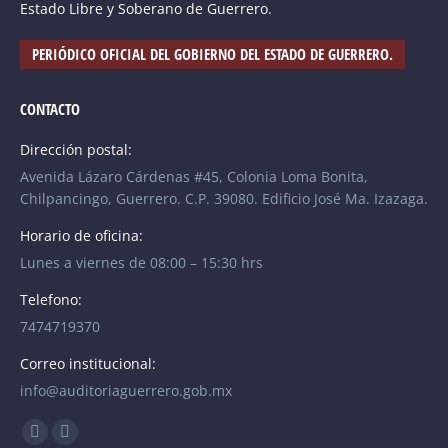
Estado Libre y Soberano de Guerrero.
PERIÓDICO OFICIAL DEL GOBIERNO DEL ESTADO DE GUERRERO.
CONTACTO
Dirección postal:
Avenida Lázaro Cárdenas #45, Colonia Loma Bonita,
Chilpancingo, Guerrero. C.P. 39080. Edificio José Ma. Izazaga.
Horario de oficina:
Lunes a viernes de 08:00 – 15:30 hrs
Telefono:
7474719370
Correo institucional:
info@auditoriaguerrero.gob.mx
Find us on:
Facebook
YouTube